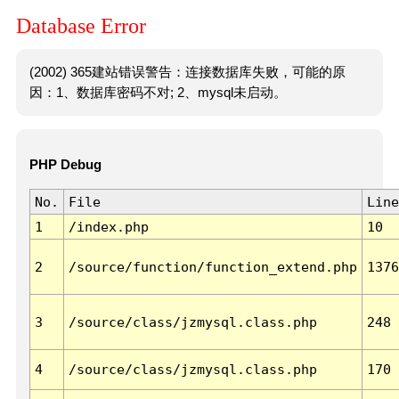
Database Error
(2002) 365建站错误警告：连接数据库失败，可能的原
因：1、数据库密码不对; 2、mysql未启动。
PHP Debug
No.
File
Line
1
/index.php
10
2
/source/function/function_extend.php
1376
3
/source/class/jzmysql.class.php
248
4
/source/class/jzmysql.class.php
170